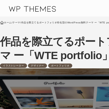
コンテンツへスキップ
ホーム
/
テーマ
/
作品を際立てるポートフォリオ特化型のWordPress無料テーマ ー「WTE port
作品を際立てるポートフ
マ ー「WTE portfolio
イラストレーター
デザイナー
ポートフォリオ