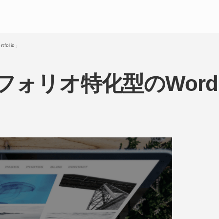
folio」
ォリオ特化型のWordP
」