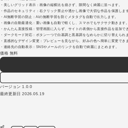
・美しいグリッド表示：画像の縦横比を崩さず、隙間なく綺麗に並べます。
・作品のセキュリティ：右クリック禁止や透かし画像で大切な作品を保護しま
・AI無断学習の防止：AIの無断学習を防ぐメタタグを自動で出力します。
・画像の自動最適化：重い画像も自動で軽くし、スマホでもサクサク動きます
・かんたん直接投稿：管理画面に入らず、サイトの表側から直接作品を追加で
・ダークモード対応：ボタン一つで白基調と黒基調をなめらかに切り替えられ
・直感的なデザイン変更：プレビューを見ながら、好みの色へ簡単に変更でき
・連絡先の自動表示：SNSやメールのリンクを自動で綺麗にまとめます。
価格
無料
バージョン
1.0.0
最終更新日
2026.05.19