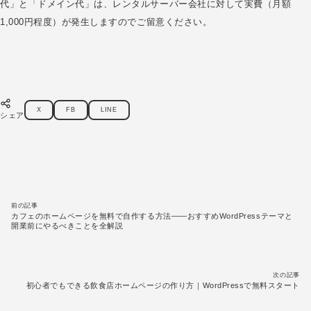
代」と「ドメイン代」は、レンタルサーバー会社に対して実費（月額
1,000円程度）が発生しますのでご留意ください。
X
FB
LINE
シェア
投稿ナビゲーション
前の記事
カフェのホームページを無料で自作する方法——おすすめWordPressテーマと
開業前にやるべきことを全解説
次の記事
初心者でもできる飲食店ホームページの作り方｜WordPressで無料スタート