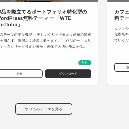
作品を際立てるポートフォリオ特化型の
カフェ
ordPress無料テーマ ー「WTE
料テーマ
ortfolio」
カフェの
化型無料
のテーマの主な機能 ・美しいグリッド表示：画像の縦横
ていくだ
を崩さず、隙間なく綺麗に並べます。 ・作品のセキュリ
ィ：右クリック禁止や透かし画像で大切な作品を保…
無料
デモ
ダウンロード
すべてのテーマを見る