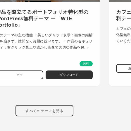
作品を際立てるポートフォリオ特化型の
カフェ
ordPress無料テーマ ー「WTE
料テーマ
ortfolio」
カフェの
化型無料
のテーマの主な機能 ・美しいグリッド表示：画像の縦横
ていくだ
を崩さず、隙間なく綺麗に並べます。 ・作品のセキュリ
ィ：右クリック禁止や透かし画像で大切な作品を保…
無料
デモ
ダウンロード
すべてのテーマを見る