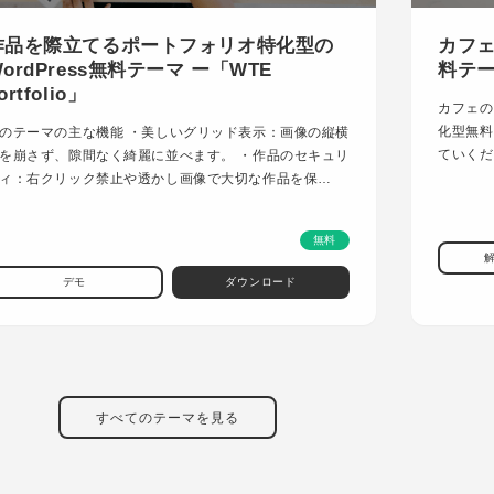
作品を際立てるポートフォリオ特化型の
カフェ
ordPress無料テーマ ー「WTE
料テーマ
ortfolio」
カフェの
化型無料
のテーマの主な機能 ・美しいグリッド表示：画像の縦横
ていくだ
を崩さず、隙間なく綺麗に並べます。 ・作品のセキュリ
ィ：右クリック禁止や透かし画像で大切な作品を保…
無料
デモ
ダウンロード
すべてのテーマを見る