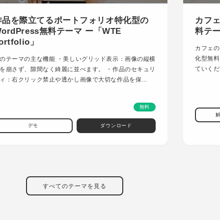
作品を際立てるポートフォリオ特化型の
カフェ
ordPress無料テーマ ー「WTE
料テーマ
ortfolio」
カフェの
化型無料
のテーマの主な機能 ・美しいグリッド表示：画像の縦横
ていくだ
を崩さず、隙間なく綺麗に並べます。 ・作品のセキュリ
ィ：右クリック禁止や透かし画像で大切な作品を保…
無料
デモ
ダウンロード
すべてのテーマを見る