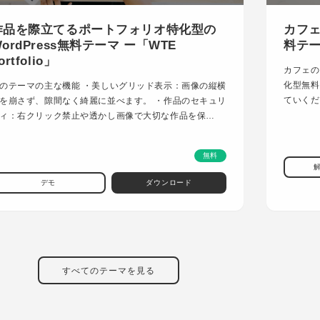
作品を際立てるポートフォリオ特化型の
カフェ
ordPress無料テーマ ー「WTE
料テーマ
ortfolio」
カフェの
化型無料
のテーマの主な機能 ・美しいグリッド表示：画像の縦横
ていくだ
を崩さず、隙間なく綺麗に並べます。 ・作品のセキュリ
ィ：右クリック禁止や透かし画像で大切な作品を保…
無料
デモ
ダウンロード
すべてのテーマを見る