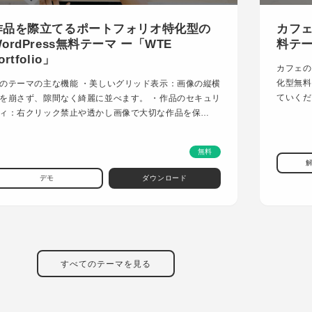
作品を際立てるポートフォリオ特化型の
カフェ
ordPress無料テーマ ー「WTE
料テーマ
ortfolio」
カフェの
化型無料
のテーマの主な機能 ・美しいグリッド表示：画像の縦横
ていくだ
を崩さず、隙間なく綺麗に並べます。 ・作品のセキュリ
ィ：右クリック禁止や透かし画像で大切な作品を保…
無料
デモ
ダウンロード
すべてのテーマを見る