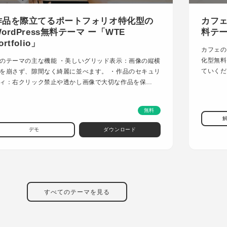
作品を際立てるポートフォリオ特化型の
カフェ
ordPress無料テーマ ー「WTE
料テーマ
ortfolio」
カフェの
化型無料
のテーマの主な機能 ・美しいグリッド表示：画像の縦横
ていくだ
を崩さず、隙間なく綺麗に並べます。 ・作品のセキュリ
ィ：右クリック禁止や透かし画像で大切な作品を保…
無料
デモ
ダウンロード
すべてのテーマを見る