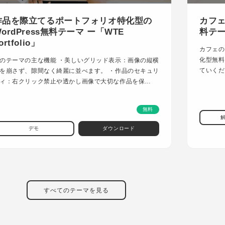
作品を際立てるポートフォリオ特化型の
カフェ
ordPress無料テーマ ー「WTE
料テーマ
ortfolio」
カフェの
化型無料
のテーマの主な機能 ・美しいグリッド表示：画像の縦横
ていくだ
を崩さず、隙間なく綺麗に並べます。 ・作品のセキュリ
ィ：右クリック禁止や透かし画像で大切な作品を保…
無料
デモ
ダウンロード
すべてのテーマを見る