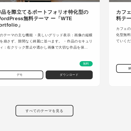
作品を際立てるポートフォリオ特化型の
カフェ
ordPress無料テーマ ー「WTE
料テーマ
ortfolio」
カフェの
化型無料
のテーマの主な機能 ・美しいグリッド表示：画像の縦横
ていくだ
を崩さず、隙間なく綺麗に並べます。 ・作品のセキュリ
ィ：右クリック禁止や透かし画像で大切な作品を保…
無料
デモ
ダウンロード
すべてのテーマを見る