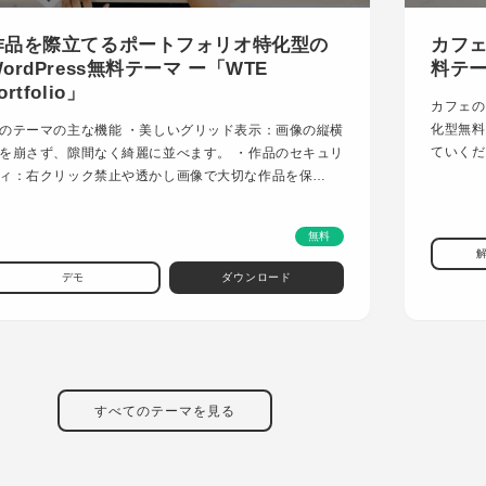
作品を際立てるポートフォリオ特化型の
カフェ
ordPress無料テーマ ー「WTE
料テーマ
ortfolio」
カフェの
化型無料
のテーマの主な機能 ・美しいグリッド表示：画像の縦横
ていくだ
を崩さず、隙間なく綺麗に並べます。 ・作品のセキュリ
ィ：右クリック禁止や透かし画像で大切な作品を保…
無料
デモ
ダウンロード
すべてのテーマを見る