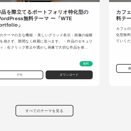
作品を際立てるポートフォリオ特化型の
カフェ
ordPress無料テーマ ー「WTE
料テーマ
ortfolio」
カフェの
化型無料
のテーマの主な機能 ・美しいグリッド表示：画像の縦横
ていくだ
を崩さず、隙間なく綺麗に並べます。 ・作品のセキュリ
ィ：右クリック禁止や透かし画像で大切な作品を保…
無料
デモ
ダウンロード
すべてのテーマを見る