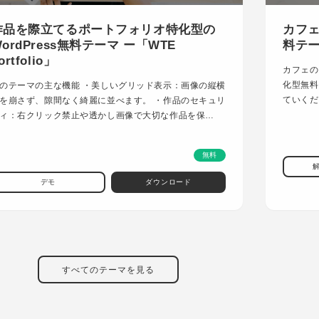
作品を際立てるポートフォリオ特化型の
カフェ
ordPress無料テーマ ー「WTE
料テーマ
ortfolio」
カフェの
化型無料
のテーマの主な機能 ・美しいグリッド表示：画像の縦横
ていくだ
を崩さず、隙間なく綺麗に並べます。 ・作品のセキュリ
ィ：右クリック禁止や透かし画像で大切な作品を保…
無料
デモ
ダウンロード
すべてのテーマを見る