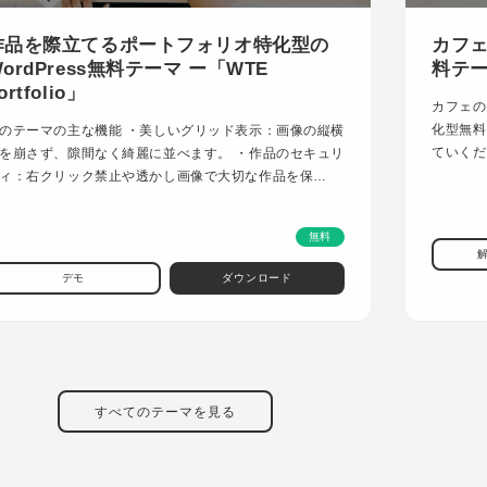
作品を際立てるポートフォリオ特化型の
カフェ
ordPress無料テーマ ー「WTE
料テーマ
ortfolio」
カフェの
化型無料
のテーマの主な機能 ・美しいグリッド表示：画像の縦横
ていくだ
を崩さず、隙間なく綺麗に並べます。 ・作品のセキュリ
ィ：右クリック禁止や透かし画像で大切な作品を保…
無料
デモ
ダウンロード
すべてのテーマを見る