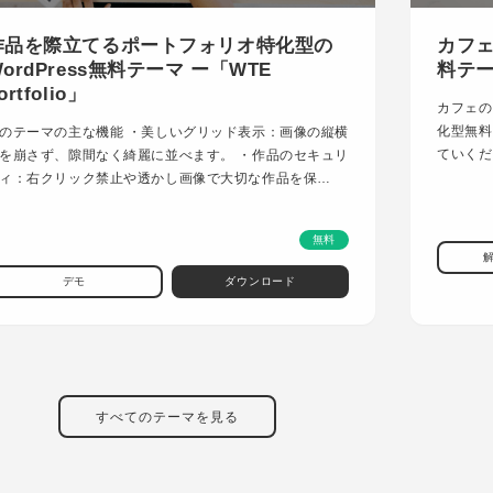
作品を際立てるポートフォリオ特化型の
カフェ
ordPress無料テーマ ー「WTE
料テーマ
ortfolio」
カフェの
化型無料
のテーマの主な機能 ・美しいグリッド表示：画像の縦横
ていくだ
を崩さず、隙間なく綺麗に並べます。 ・作品のセキュリ
ィ：右クリック禁止や透かし画像で大切な作品を保…
無料
デモ
ダウンロード
すべてのテーマを見る